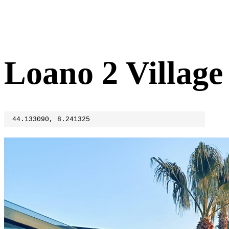
Loano 2 Village
44.133090, 8.241325