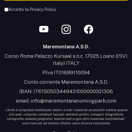
Accetto la
Privacy Policy
Maremontana A.S.D.
Corso Roma Palazzo Kursaal s.n.c. 17025 Loano ((SV)
Italy) ITALY
P.Iva IT01689110094
Conto corrente Maremontana A.S.D.
IBAN: IT61S0503449431000000001306
email:
info@maremontanarunningpark.com
I diritti di proprietà intellettuale relativi a tutti i materiali accessibili tramite questo
sito web - compresi contenuti testuali, elementi grafici, immagini fotografiche,
cartografie, dataset geografici, banche dati e ogni altro materiale multimediale -
sono riservati ad Antonio Ghilino, salvo diversa indicazione.