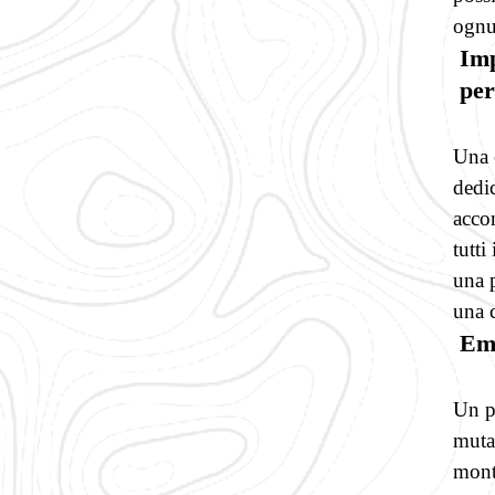
ognu
Imp
per
Una c
dedic
acco
tutti
una 
una c
Emo
Un p
muta
mont