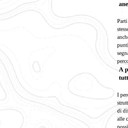
ane
Parti
stes
anche
punti
segna
perc
A p
tutt
I per
strut
di di
alle 
possi